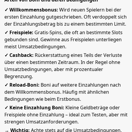
✓ Willkommensbonus:
Wird neuen Spielern bei der
ersten Einzahlung gutgeschrieben. Oft verdoppelt sich
der Einzahlungsbetrag bis zu einem bestimmten Limit.
✓ Freispiele:
Gratis-Spins, die oft an bestimmte Slots
gebunden sind. Gewinne aus Freispielen unterliegen
meist Umsatzbedingungen.
✓ Cashback:
Rückerstattung eines Teils der Verluste
über einen bestimmten Zeitraum. In der Regel ohne
Umsatzbedingungen, aber mit prozentualer
Begrenzung.
✓ Reload-Boni:
Boni auf weitere Einzahlungen nach
dem Willkommensbonus. Häufig mit ähnlichen
Bedingungen wie beim Erstbonus.
✓ Keine Einzahlung Boni:
Kleine Geldbeträge oder
Freispiele ohne Einzahlung – ideal zum Testen, aber mit
strengen Umsatzanforderungen.
→ Wichtig:
Achte stets auf die Umsatzbedingungen,