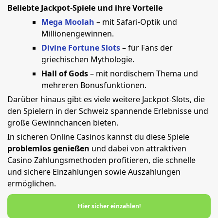
Beliebte Jackpot-Spiele und ihre Vorteile
Mega Moolah
– mit Safari-Optik und
Millionengewinnen.
Divine Fortune Slots
– für Fans der
griechischen Mythologie.
Hall of Gods
– mit nordischem Thema und
mehreren Bonusfunktionen.
Darüber hinaus gibt es viele weitere Jackpot-Slots, die
den Spielern in der Schweiz spannende Erlebnisse und
große Gewinnchancen bieten.
In sicheren Online Casinos kannst du diese Spiele
problemlos genießen
und dabei von attraktiven
Casino Zahlungsmethoden profitieren, die schnelle
und sichere Einzahlungen sowie Auszahlungen
ermöglichen.
Hier sicher einzahlen!