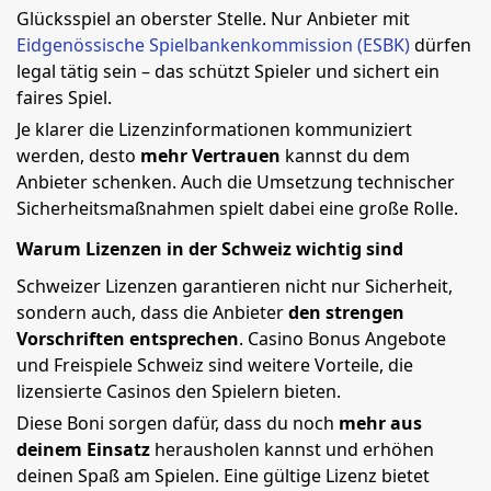
Glücksspiel an oberster Stelle. Nur Anbieter mit
Eidgenössische Spielbankenkommission (ESBK)
dürfen
legal tätig sein – das schützt Spieler und sichert ein
faires Spiel.
Je klarer die Lizenzinformationen kommuniziert
werden, desto
mehr Vertrauen
kannst du dem
Anbieter schenken. Auch die Umsetzung technischer
Sicherheitsmaßnahmen spielt dabei eine große Rolle.
Warum Lizenzen in der Schweiz wichtig sind
Schweizer Lizenzen garantieren nicht nur Sicherheit,
sondern auch, dass die Anbieter
den strengen
Vorschriften entsprechen
. Casino Bonus Angebote
und Freispiele Schweiz sind weitere Vorteile, die
lizensierte Casinos den Spielern bieten.
Diese Boni sorgen dafür, dass du noch
mehr aus
deinem Einsatz
herausholen kannst und erhöhen
deinen Spaß am Spielen. Eine gültige Lizenz bietet