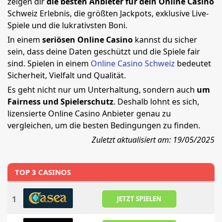
zeigen dir
die besten Anbieter für dein Online Casino
Schweiz Erlebnis, die größten Jackpots, exklusive Live-
Spiele und die lukrativsten Boni.
In einem
seriösen Online Casino
kannst du sicher
sein, dass deine Daten geschützt und die Spiele fair
sind. Spielen in einem
Online Casino Schweiz
bedeutet
Sicherheit, Vielfalt und Qualität.
Es geht nicht nur um Unterhaltung, sondern auch
um
Fairness und Spielerschutz
. Deshalb lohnt es sich,
lizensierte Online Casino Anbieter genau zu
vergleichen, um die besten Bedingungen zu finden.
Zuletzt aktualisiert am: 19/05/2025
TOP 3 CASINOS
1
JETZT SPIELEN