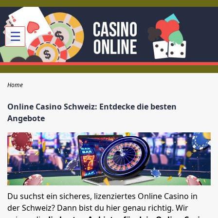
☰
Home
Online Casino Schweiz: Entdecke die besten
Angebote
Du suchst ein sicheres, lizenziertes Online Casino in
der Schweiz? Dann bist du hier genau richtig. Wir