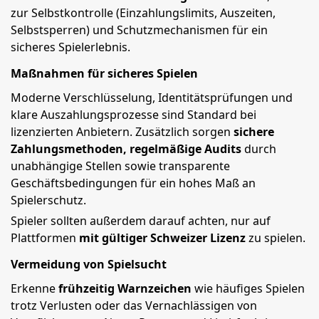
zur Selbstkontrolle (Einzahlungslimits, Auszeiten,
Selbstsperren) und Schutzmechanismen für ein
sicheres Spielerlebnis.
Maßnahmen für sicheres Spielen
Moderne Verschlüsselung, Identitätsprüfungen und
klare Auszahlungsprozesse sind Standard bei
lizenzierten Anbietern. Zusätzlich sorgen
sichere
Zahlungsmethoden, regelmäßige Audits
durch
unabhängige Stellen sowie transparente
Geschäftsbedingungen für ein hohes Maß an
Spielerschutz.
Spieler sollten außerdem darauf achten, nur auf
Plattformen
mit gültiger Schweizer Lizenz
zu spielen.
Vermeidung von Spielsucht
Erkenne
frühzeitig Warnzeichen
wie häufiges Spielen
trotz Verlusten oder das Vernachlässigen von